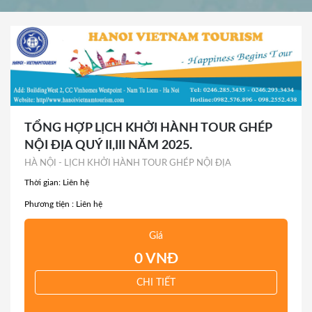
TỔNG HỢP LỊCH KHỞI HÀNH TOUR GHÉP
NỘI ĐỊA QUÝ II,III NĂM 2025.
HÀ NỘI - LỊCH KHỞI HÀNH TOUR GHÉP NỘI ĐỊA
Thời gian: Liên hệ
Phương tiện : Liên hệ
Giá
0 VNĐ
CHI TIẾT