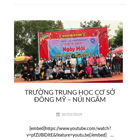
TRƯỜNG TRUNG HỌC CƠ SỞ
ĐÔNG MỸ – NÚI NGĂM
20/03/2019
[embed]https://www.youtube.com/watch?
v=pfZiJBiDItE&feature=youtu.be[/embed] …