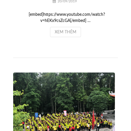
20/09/2019
[embed]https://www.youtube.com/watch?
v=hEKx9csZcGA[/embed] …
XEM THÊM