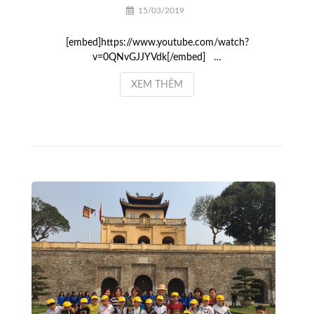
15/03/2019
[embed]https://www.youtube.com/watch?
v=0QNvGJJYVdk[/embed] …
XEM THÊM