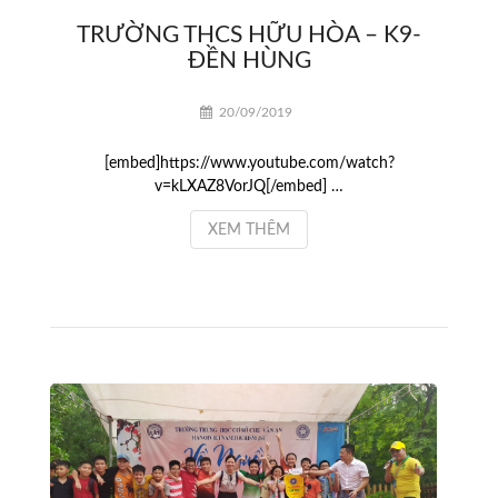
TRƯỜNG THCS HỮU HÒA – K9-
ĐỀN HÙNG
20/09/2019
[embed]https://www.youtube.com/watch?
v=kLXAZ8VorJQ[/embed] …
XEM THÊM