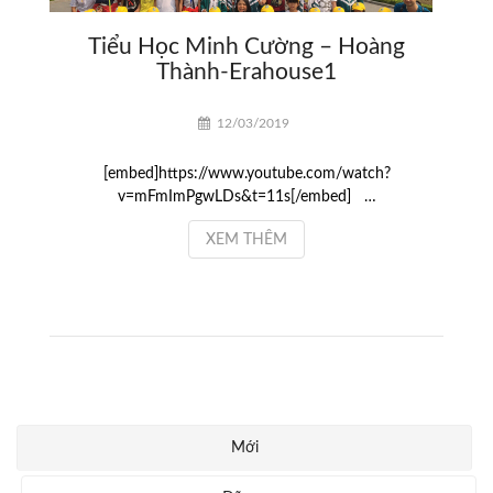
Tiểu Học Minh Cường – Hoàng
Thành-Erahouse1
12/03/2019
[embed]https://www.youtube.com/watch?
v=mFmImPgwLDs&t=11s[/embed] …
XEM THÊM
Mới