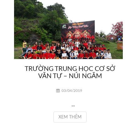
TRƯỜNG TRUNG HỌC CƠ SỞ
VĂN TỰ – NÚI NGĂM
03/04/2019
…
XEM THÊM