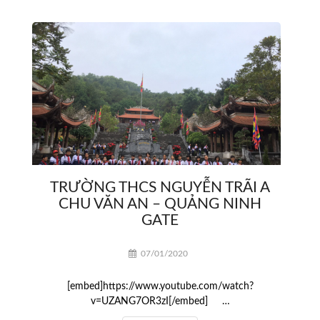
TRƯỜNG THCS NGUYỄN TRÃI A
CHU VĂN AN – QUẢNG NINH
GATE
07/01/2020
[embed]https://www.youtube.com/watch?
v=UZANG7OR3zI[/embed] …