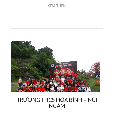
XEM THÊM
TRƯỜNG THCS HÒA BÌNH – NÚI
NGĂM