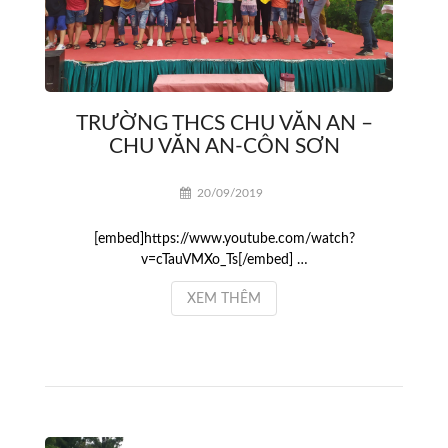
TRƯỜNG THCS CHU VĂN AN –
CHU VĂN AN-CÔN SƠN
20/09/2019
[embed]https://www.youtube.com/watch?
v=cTauVMXo_Ts[/embed] …
XEM THÊM