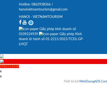
Hotline: 0862938366 /
hanoivietnamtourism@gmail.com
HANOI - VIETNAMTOURISM
Giấy phép kinh doanh số
0109224939
Giấy phép Kinh
doanh lữ hành số 01-2215/2023/TCDL-GP-
LHQT
0982552438
x
x
Thiết kế bởi
MinhDuongADS.Com